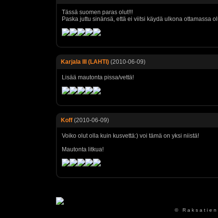
Tässä suomen paras olut!!!
Paska juttu sinänsä, että ei viitsi käydä ulkona ottamassa ol
Karjala III (LAHTI)
(2010-06-09)
Lisää mautonta pissa/vettä!
Koff
(2010-06-09)
Voiko olut olla kuin kusvettä:) voi tämä on yksi niistä!
Mautonta litkua!
© Raksatien