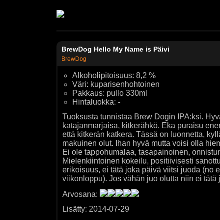
BrewDog Hello My Name is Päivi
BrewDog
Alkoholipitoisuus: 8,2 %
Väri: kuparisenhohtoinen
Pakkaus: pullo 330ml
Hintaluokka: -
Tuoksusta tunnistaa Brew Dogin IPA:ksi. Hyv
katajanmarjaisa, kitkerähkö. Eka puraisu e
että kitkerän katkera. Tässä on luonnetta, kyll
makuinen olut. Ihan hyvä mutta voisi olla hie
Ei ole tappohumalaa, tasapainoinen, onnistun
Mielenkiintoinen kokeilu, positiivisesti sanott
erikoisuus, ei tätä joka päivä viitsi juoda (no
viikonloppu). Jos vähän juo olutta niin ei tät
Arvosana:
Lisätty: 2014-07-29