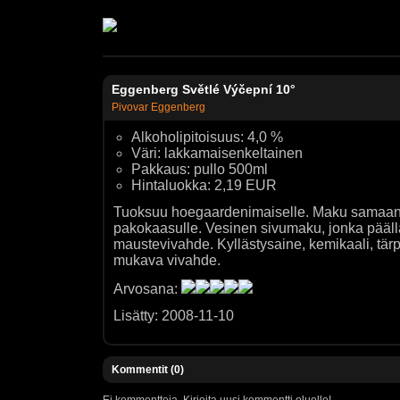
Eggenberg Světlé Výčepní 10°
Pivovar Eggenberg
Alkoholipitoisuus: 4,0 %
Väri: lakkamaisenkeltainen
Pakkaus: pullo 500ml
Hintaluokka: 2,19 EUR
Tuoksuu hoegaardenimaiselle. Maku samaan 
pakokaasulle. Vesinen sivumaku, jonka pääl
maustevivahde. Kyllästysaine, kemikaali, tärpät
mukava vivahde.
Arvosana:
Lisätty: 2008-11-10
Kommentit (0)