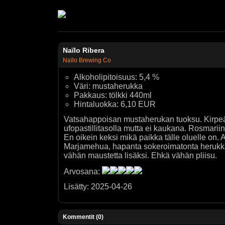
Naïlo Ribera
Naïlo Brewing Co
Alkoholipitoisuus: 5,4 %
Väri: mustaherukka
Pakkaus: tölkki 440ml
Hintaluokka: 6,10 EUR
Vatsahappoisan mustaherukan tuoksu. Kirpeä
ufopastillitasolla mutta ei kaukana. Rosmarii
En oikein keksi mikä paikka tälle oluelle on. A
Marjamehua, hapanta sokeroimatonta herukka
vähän maustetta lisäksi. Ehkä vähän pliisu.
Arvosana:
Lisätty: 2025-04-26
Kommentit (0)